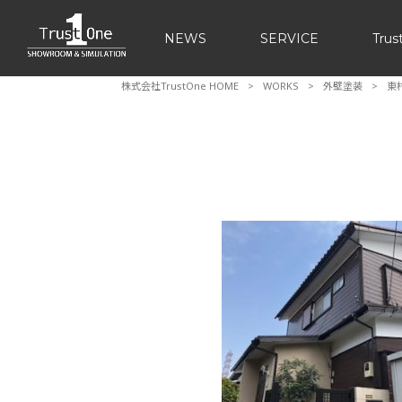
NEWS
SERVICE
Tr
株式会社TrustOne HOME
>
WORKS
>
外壁塗装
>
東
SHOWROOM・C