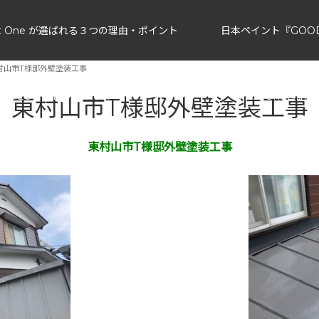
ust One が選ばれる３つの理由・ポイント
日本ペイント『GOO
村山市T様邸外壁塗装工事
OLOR SIMULCTION
WORKS
Trust One日記
東村山市T様邸外壁塗装工事
東村山市T様邸外壁塗装工事