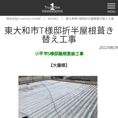
MENU
株式会社TrustOne HOME
>
WORKS
>
東大和市T様邸折半屋根葺き替え工事
東大和市T様邸折半屋根葺き
替え工事
2022/08/29
小平市S様邸屋根塗装工事
【大屋根】